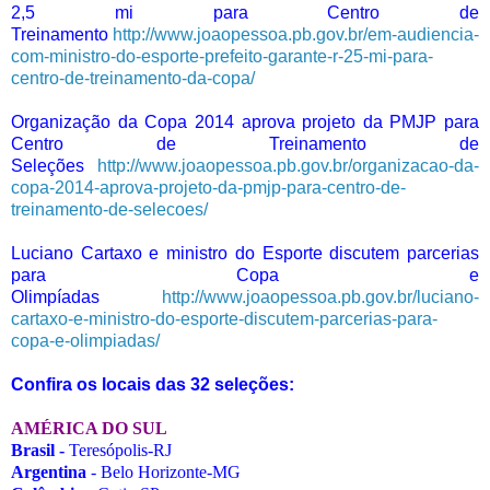
2,5 mi para Centro de
Treinamento
http://www.joaopessoa.pb.gov.br/em-audiencia-
com-ministro-do-esporte-prefeito-garante-r-25-mi-para-
centro-de-treinamento-da-copa/
Organização da Copa 2014 aprova projeto da PMJP para
Centro de Treinamento de
Seleções
http://www.joaopessoa.pb.gov.br/organizacao-da-
copa-2014-aprova-projeto-da-pmjp-para-centro-de-
treinamento-de-selecoes/
Luciano Cartaxo e ministro do Esporte discutem parcerias
para Copa e
Olimpíadas
http://www.joaopessoa.pb.gov.br/luciano-
cartaxo-e-ministro-do-esporte-discutem-parcerias-para-
copa-e-olimpiadas/
Confira os locais das 32 seleções:
AMÉRICA DO SUL
Brasil -
Teresópolis-RJ
Argentina
- Belo Horizonte-MG