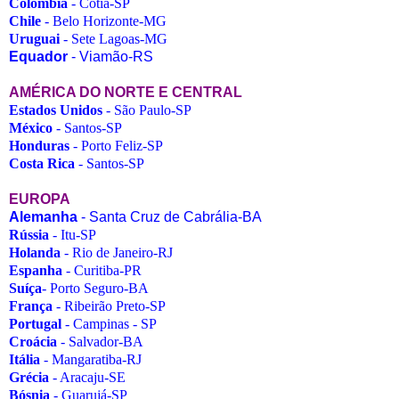
Colômbia
- Cotia-SP
Chile
- Belo Horizonte-MG
Uruguai
- Sete Lagoas-MG
Equador
- Viamão-RS
AMÉRICA DO NORTE E CENTRAL
Estados Unidos
- São Paulo-SP
México
- Santos-SP
Honduras
- Porto Feliz-SP
Costa Rica
- Santos-SP
EUROPA
Alemanha
- Santa Cruz de Cabrália-BA
Rússia
- Itu-SP
Holanda
- Rio de Janeiro-RJ
Espanha
- Curitiba-PR
Suíça
- Porto Seguro-BA
França
- Ribeirão Preto-SP
Portugal
- Campinas - SP
Croácia
- Salvador-BA
Itália
- Mangaratiba-RJ
Grécia
- Aracaju-SE
Bósnia
- Guarujá-SP