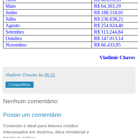
Maio
R$ 64.303,19
Junho
R$ 188.518,01
Julho
R$ 236.638,21
Agosto
R$ 254.924,40
Setembro
R$ 113.244,84
Outubro
R$ 147.013,14
Novembro
R$ 66.433,95
Vladimir Chaves
Vladimir Chaves
às
05:11
Compartilhar
Nenhum comentário:
Postar um comentário
Conteúdo é ideal para leitores cristãos
interessados em doutrina, ética ministerial e
fidelidade bíblica.