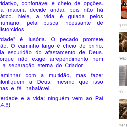
dativo, confortável e cheio de opções.
 maioria decide andar, pois não há
ático. Nele, a vida é guiada pelos
humano, pela busca incessante de
quan
storcidos.
erdade” é ilusória. O pecado promete
ção. O caminho largo é cheio de brilho,
a escuridão do afastamento de Deus.
orque não exige arrependimento nem
relac
 a separação eterna do Criador.
caminhar com a multidão, mas fazer
glorifiquem a Deus, mesmo que isso
imas e fé inabalável.
há em
verdade e a vida; ninguém vem ao Pai
4:6)
mens