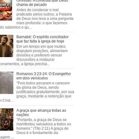
Omissão: A covardia que Deus
chama de pecado
Antes de condenar o mal
praticado pelos outros, a Palavra
de Deus nos leva a uma pergunta
mais profunda: o que fazemos
do sabemos o qu...
Barnabé: O espírito conciliador
que faz falta à igreja de hoje
Em um tempo em que muitos
disputam posições, alimentam
divisões e preferem vencer
discussões a restaurar
ionamentos, a Igreja precisa...
Romanos 3:23-24: O Evangelho
em dois versículos
"Pois todos pecaram e carecem
da glória de Deus, sendo
justificados gratuitamente, por sua
graça, mediante a redenção que
 Crist...
A graça que alcança todas as
nações
"Portanto, a graça de Deus se
manifestou salvadora a todos os
homens." (Tito 2:11) A graça de
Deus é o fundamento da
agem ...