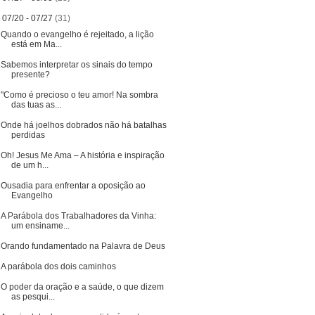
▼
07/20 - 07/27
(31)
Quando o evangelho é rejeitado, a lição
está em Ma...
Sabemos interpretar os sinais do tempo
presente?
"Como é precioso o teu amor! Na sombra
das tuas as...
Onde há joelhos dobrados não há batalhas
perdidas
Oh! Jesus Me Ama – A história e inspiração
de um h...
Ousadia para enfrentar a oposição ao
Evangelho
A Parábola dos Trabalhadores da Vinha:
um ensiname...
Orando fundamentado na Palavra de Deus
A parábola dos dois caminhos
O poder da oração e a saúde, o que dizem
as pesqui...