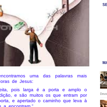
S
MA
encontramos uma das palavras mais
doras de Jesus:
reita, pois larga é a porta e amplo o
Deus:
dição, e são muitos os que entram por
porta, e apertado o caminho que leva à
e a encontram.”