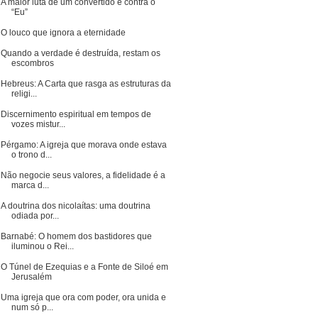
A maior luta de um convertido é contra o
“Eu”
O louco que ignora a eternidade
Quando a verdade é destruída, restam os
escombros
Hebreus: A Carta que rasga as estruturas da
religi...
Discernimento espiritual em tempos de
vozes mistur...
Pérgamo: A igreja que morava onde estava
o trono d...
Não negocie seus valores, a fidelidade é a
marca d...
A doutrina dos nicolaítas: uma doutrina
odiada por...
Barnabé: O homem dos bastidores que
iluminou o Rei...
O Túnel de Ezequias e a Fonte de Siloé em
Jerusalém
Uma igreja que ora com poder, ora unida e
num só p...