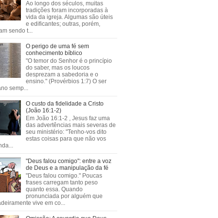
Ao longo dos séculos, muitas
tradições foram incorporadas à
vida da igreja. Algumas são úteis
e edificantes; outras, porém,
m sendo t...
O perigo de uma fé sem
conhecimento bíblico
"O temor do Senhor é o princípio
do saber, mas os loucos
desprezam a sabedoria e o
ensino." (Provérbios 1:7) O ser
no semp...
O custo da fidelidade a Cristo
(João 16:1-2)
Em João 16:1-2 , Jesus faz uma
das advertências mais severas de
seu ministério: "Tenho-vos dito
estas coisas para que não vos
da...
"Deus falou comigo": entre a voz
de Deus e a manipulação da fé
"Deus falou comigo." Poucas
frases carregam tanto peso
quanto essa. Quando
pronunciada por alguém que
deiramente vive em co...