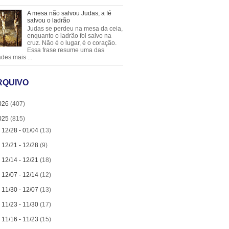
A mesa não salvou Judas, a fé
salvou o ladrão
Judas se perdeu na mesa da ceia,
enquanto o ladrão foi salvo na
cruz. Não é o lugar, é o coração.
Essa frase resume uma das
des mais ...
RQUIVO
026
(407)
025
(815)
►
12/28 - 01/04
(13)
►
12/21 - 12/28
(9)
►
12/14 - 12/21
(18)
►
12/07 - 12/14
(12)
►
11/30 - 12/07
(13)
►
11/23 - 11/30
(17)
►
11/16 - 11/23
(15)