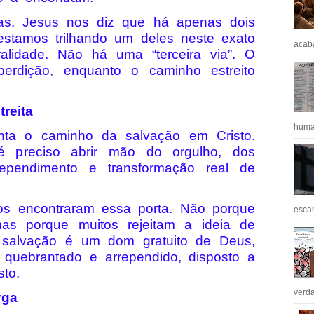
as, Jesus nos diz que há apenas dois
estamos trilhando um deles neste exato
acaba
lidade. Não há uma “terceira via”. O
erdição, enquanto o caminho estreito
reita
huma
senta o caminho da salvação em Cristo.
é preciso abrir mão do orgulho, dos
rependimento e transformação real de
cos encontraram essa porta. Não porque
escan
mas porque muitos rejeitam a ideia de
 salvação é um dom gratuito de Deus,
quebrantado e arrependido, disposto a
to.
verda
rga