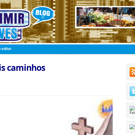
 editor
is caminhos
Fa