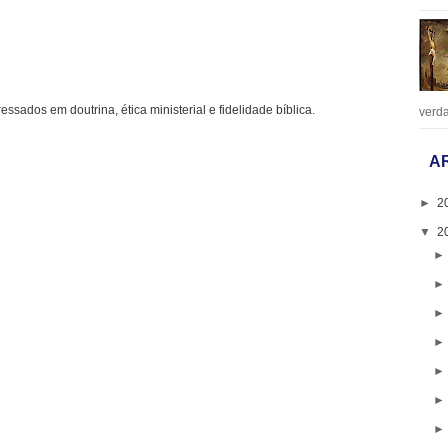
ressados em doutrina, ética ministerial e fidelidade bíblica.
verda
A
►
2
▼
2