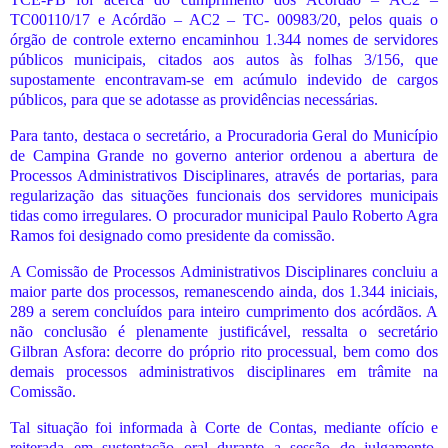
TC00110/17 e Acórdão – AC2 – TC- 00983/20, pelos quais o
órgão de controle externo encaminhou 1.344 nomes de servidores
públicos municipais, citados aos autos às folhas 3/156, que
supostamente encontravam-se em acúmulo indevido de cargos
públicos, para que se adotasse as providências necessárias.
Para tanto, destaca o secretário, a Procuradoria Geral do Município
de Campina Grande no governo anterior ordenou a abertura de
Processos Administrativos Disciplinares, através de portarias, para
regularização das situações funcionais dos servidores municipais
tidas como irregulares. O procurador municipal Paulo Roberto Agra
Ramos foi designado como presidente da comissão.
A Comissão de Processos Administrativos Disciplinares concluiu a
maior parte dos processos, remanescendo ainda, dos 1.344 iniciais,
289 a serem concluídos para inteiro cumprimento dos acórdãos. A
não conclusão é plenamente justificável, ressalta o secretário
Gilbran Asfora: decorre do próprio rito processual, bem como dos
demais processos administrativos disciplinares em trâmite na
Comissão.
Tal situação foi informada à Corte de Contas, mediante ofício e
reiterada em sustentação oral durante a sessão de julgamento,