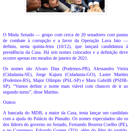
O Muda Senado — grupo com cerca de 20 senadores com pautas
de combate à corrupção e a favor da Operação Lava Jato —
definiu, nesta quinta-feira (10/12), que lançará candidatura à
presidência da Casa. Há seis nomes colocados e a definição deve
ocorrer apenas em meados de janeiro de 2021.
Os nomes são Alvaro Dias (Podemos-PR), Alessandro Vieira
(Cidadania-SE), Jorge Kajuru (Cidadania-GO), Lasier Martins
(Podemos-RS), Major Olímpio (PSL-SP) e Mara Gabrilli (PSDB-
SP). “Vamos definir o nome mais viável com chances de ir ao
segundo turno”, disse Martins.
Outros
A bancada do MDB, a maior da Casa, tenta lançar um candidato
com a ajuda do Palácio do Planalto. Os nomes especulados são os
dos líderes do governo no Senado, Fernando Bezerra Coelho (PE),
e no Congresso, Eduardo Gomes (TO), além do líder do partido,