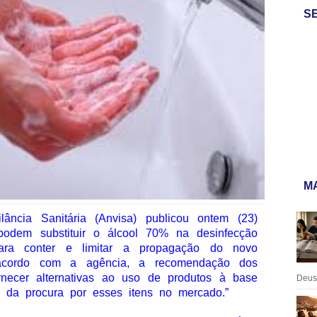
S
MA
ância Sanitária (Anvisa) publicou ontem (23)
podem substituir o álcool 70% na desinfecção
para conter e limitar a propagação do novo
e acordo com a agência, a recomendação dos
ornecer alternativas ao uso de produtos à base
Deus:
o da procura por esses itens no mercado.”