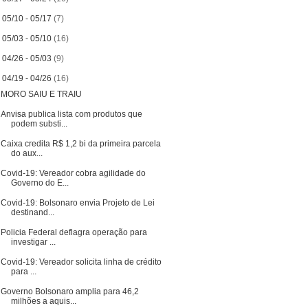
►
05/10 - 05/17
(7)
►
05/03 - 05/10
(16)
►
04/26 - 05/03
(9)
▼
04/19 - 04/26
(16)
MORO SAIU E TRAIU
Anvisa publica lista com produtos que
podem substi...
Caixa credita R$ 1,2 bi da primeira parcela
do aux...
Covid-19: Vereador cobra agilidade do
Governo do E...
Covid-19: Bolsonaro envia Projeto de Lei
destinand...
Policia Federal deflagra operação para
investigar ...
Covid-19: Vereador solicita linha de crédito
para ...
Governo Bolsonaro amplia para 46,2
milhões a aquis...