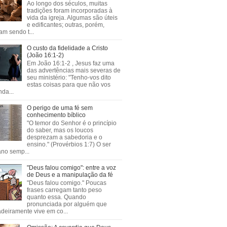
Ao longo dos séculos, muitas
tradições foram incorporadas à
vida da igreja. Algumas são úteis
e edificantes; outras, porém,
m sendo t...
O custo da fidelidade a Cristo
(João 16:1-2)
Em João 16:1-2 , Jesus faz uma
das advertências mais severas de
seu ministério: "Tenho-vos dito
estas coisas para que não vos
da...
O perigo de uma fé sem
conhecimento bíblico
"O temor do Senhor é o princípio
do saber, mas os loucos
desprezam a sabedoria e o
ensino." (Provérbios 1:7) O ser
no semp...
"Deus falou comigo": entre a voz
de Deus e a manipulação da fé
"Deus falou comigo." Poucas
frases carregam tanto peso
quanto essa. Quando
pronunciada por alguém que
deiramente vive em co...