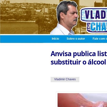
Início
Sobre o autor
Fale com o
Anvisa publica li
substituir o álcoo
Vladimir Chaves