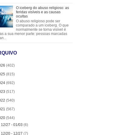
O iceberg do abuso religioso: as
feridas visíveis e as causas
ocultas
O abuso religioso pode ser
comparado a um iceberg. O que
normalmente se torna visível é
as a sua menor parte: pessoas marcadas
an...
RQUIVO
026
(402)
025
(815)
024
(692)
023
(517)
022
(540)
021
(567)
020
(544)
►
12/27 - 01/03
(6)
►
12/20 - 12/27
(7)