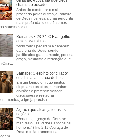
Omissão: A covardia que Deus
chama de pecado
Antes de condenar o mal
praticado pelos outros, a Palavra
de Deus nos leva a uma pergunta
mais profunda: o que fazemos
do sabemos o qu...
Romanos 3:23-24: O Evangelho
em dois versículos
"Pois todos pecaram e carecem
da glória de Deus, sendo
justificados gratuitamente, por sua
graça, mediante a redenção que
 Crist...
Barnabé: O espírito conciliador
que faz falta à igreja de hoje
Em um tempo em que muitos
disputam posições, alimentam
divisões e preferem vencer
discussões a restaurar
ionamentos, a Igreja precisa...
A graça que alcança todas as
nações
"Portanto, a graça de Deus se
manifestou salvadora a todos os
homens." (Tito 2:11) A graça de
Deus é o fundamento da
agem ...