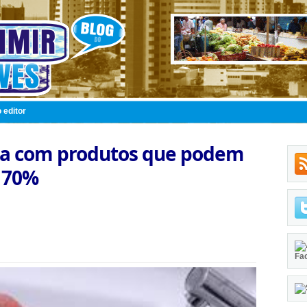
 editor
sta com produtos que podem
l 70%
Fa