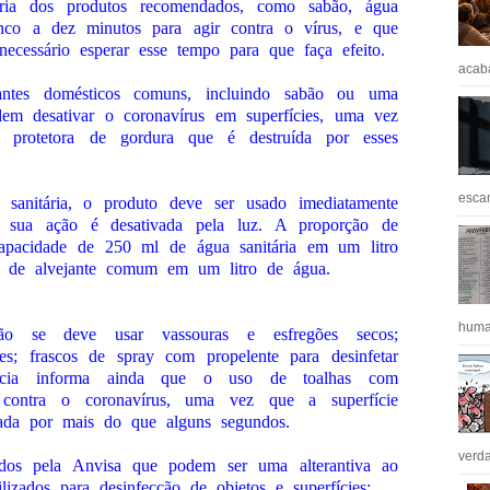
ia dos produtos recomendados, como sabão, água
cinco a dez minutos para agir contra o vírus, e que
ecessário esperar esse tempo para que faça efeito.
acaba
antes domésticos comuns, incluindo sabão ou uma
odem desativar o coronavírus em superfícies, uma vez
protetora de gordura que é destruída por esses
escan
sanitária, o produto deve ser usado imediatamente
 sua ação é desativada pela luz. A proporção de
pacidade de 250 ml de água sanitária em um litro
de alvejante comum em um litro de água.
huma
 se deve usar vassouras e esfregões secos;
res; frascos de spray com propelente para desinfetar
ência informa ainda que o uso de toalhas com
 contra o coronavírus, uma vez que a superfície
ada por mais do que alguns segundos.
verda
ados pela Anvisa que podem ser uma alterantiva ao
zados para desinfecção de objetos e superfícies: