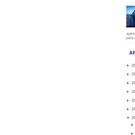
apen
pela 
A
►
2
►
2
►
2
►
2
►
2
►
2
▼
2