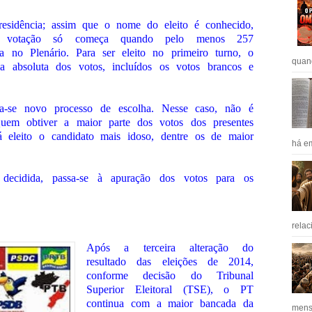
esidência; assim que o nome do eleito é conhecido,
A votação só começa quando pelo menos 257
ça no Plenário. Para ser eleito no primeiro turno, o
quan
a absoluta dos votos, incluídos os votos brancos e
za-se novo processo de escolha. Nesse caso, não é
 Quem obtiver a maior parte dos votos dos presentes
 eleito o candidato mais idoso, dentre os de maior
há em
decidida, passa-se à apuração dos votos para os
relac
Após a terceira alteração do
resultado das eleições de 2014,
conforme decisão do Tribunal
Superior Eleitoral (TSE), o PT
continua com a maior bancada da
mens