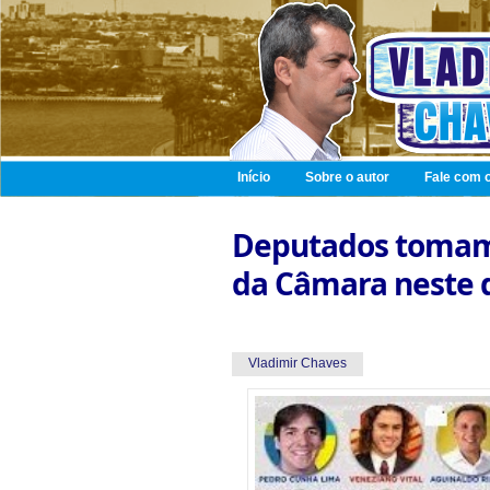
Início
Sobre o autor
Fale com o
Deputados tomam 
da Câmara neste 
Vladimir Chaves