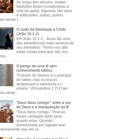
Ao longo dos séculos, muitas
tradições foram incorporadas à
vida da igreja. Algumas são úteis
e edificantes; outras, porém,
m sendo t...
O custo da fidelidade a Cristo
(João 16:1-2)
Em João 16:1-2 , Jesus faz uma
das advertências mais severas de
seu ministério: "Tenho-vos dito
estas coisas para que não vos
da...
O perigo de uma fé sem
conhecimento bíblico
"O temor do Senhor é o princípio
do saber, mas os loucos
desprezam a sabedoria e o
ensino." (Provérbios 1:7) O ser
no semp...
"Deus falou comigo": entre a voz
de Deus e a manipulação da fé
"Deus falou comigo." Poucas
frases carregam tanto peso
quanto essa. Quando
pronunciada por alguém que
deiramente vive em co...