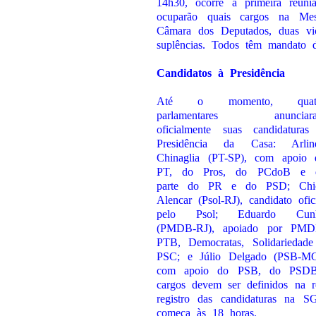
14h30, ocorre a primeira reuniã
ocuparão quais cargos na Mes
Câmara dos Deputados, duas vice
suplências. Todos têm mandato d
Candidatos à Presidência
Até o momento, quat
parlamentares anunciar
oficialmente suas candidaturas
Presidência da Casa: Arlin
Chinaglia (PT-SP), com apoio 
PT, do Pros, do PCdoB e 
parte do PR e do PSD; Chi
Alencar (Psol-RJ), candidato ofic
pelo Psol; Eduardo Cun
(PMDB-RJ), apoiado por PMD
PTB, Democratas, Solidariedade
PSC; e Júlio Delgado (PSB-MG
com apoio do PSB, do PSDB
cargos devem ser definidos na r
registro das candidaturas na 
começa às 18 horas.