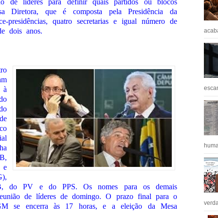
o de líderes para definir quais partidos ou blocos
a Diretora, que é composta pela Presidência da
-presidências, quatro secretarias e igual número de
e dois anos.
acaba
ro
am
escan
 à
do
do
de
co
ial
huma
ha
B,
 e
),
, do PV e do PPS. Os nomes para os demais
eunião de líderes de domingo. O prazo final para o
verda
SGM se encerra às 17 horas, e a eleição da Mesa