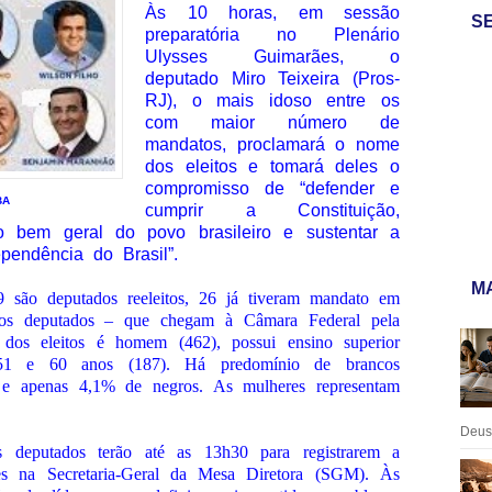
Às 10 horas, em sessão
S
preparatória no Plenário
Ulysses Guimarães, o
deputado Miro Teixeira (Pros-
RJ), o mais idoso entre os
com maior número de
mandatos, proclamará o nome
dos eleitos e tomará deles o
compromisso de “defender e
BA
cumprir a Constituição,
o bem geral do povo brasileiro e sustentar a
pendência do Brasil”.
MA
 são deputados reeleitos, 26 já tiveram mandato em
s deputados – que chegam à Câmara Federal pela
 dos eleitos é homem (462), possui ensino superior
51 e 60 anos (187). Há predomínio de brancos
e apenas 4,1% de negros. As mulheres representam
Deus:
 deputados terão até as 13h30 para registrarem a
es na Secretaria-Geral da Mesa Diretora (SGM). Às