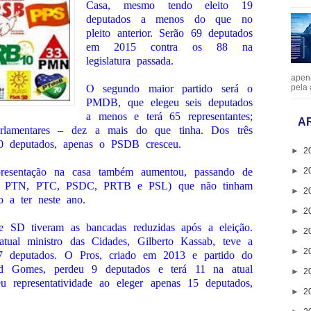
Casa, mesmo tendo eleito 19
deputados a menos do que no
pleito anterior. Serão 69 deputados
em 2015 contra os 88 na
legislatura passada.
apen
O segundo maior partido será o
pela 
PMDB, que elegeu seis deputados
a menos e terá 65 representantes;
A
lamentares – dez a mais do que tinha. Dos três
0 deputados, apenas o PSDB cresceu.
►
2
►
2
resentação na casa também aumentou, passando de
HS, PTN, PTC, PSDC, PRTB e PSL) que não tinham
►
2
o a ter neste ano.
►
2
e SD tiveram as bancadas reduzidas após a eleição.
►
2
ual ministro das Cidades, Gilberto Kassab, teve a
►
2
7 deputados. O Pros, criado em 2013 e partido do
id Gomes, perdeu 9 deputados e terá 11 na atual
►
2
 representatividade ao eleger apenas 15 deputados,
►
2