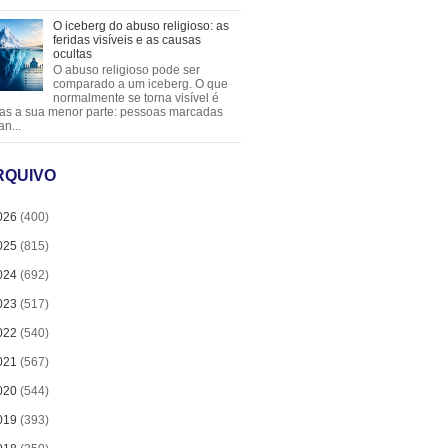
O iceberg do abuso religioso: as
feridas visíveis e as causas
ocultas
O abuso religioso pode ser
comparado a um iceberg. O que
normalmente se torna visível é
as a sua menor parte: pessoas marcadas
an...
RQUIVO
026
(400)
025
(815)
024
(692)
023
(517)
022
(540)
021
(567)
020
(544)
019
(393)