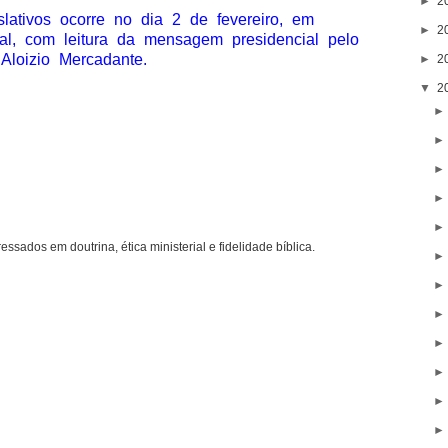
►
2
slativos ocorre no dia 2 de fevereiro, em
►
2
l, com leitura da mensagem presidencial pelo
 Aloizio Mercadante.
►
2
▼
2
ressados em doutrina, ética ministerial e fidelidade bíblica.