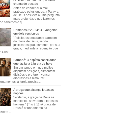
Omissão: A covardia que Deus
chama de pecado
Antes de condenar o mal
praticado pelos outros, a Palavra
de Deus nos leva a uma pergunta
mais profunda: o que fazemos
do sabemos o qu...
Romanos 3:23-24: O Evangelho
em dois versículos
"Pois todos pecaram e carecem
da glória de Deus, sendo
justificados gratuitamente, por sua
graça, mediante a redenção que
 Crist...
Barnabé: O espírito conciliador
que faz falta à igreja de hoje
Em um tempo em que muitos
disputam posições, alimentam
divisões e preferem vencer
discussões a restaurar
ionamentos, a Igreja precisa...
A graça que alcança todas as
nações
"Portanto, a graça de Deus se
manifestou salvadora a todos os
homens." (Tito 2:11) A graça de
Deus é o fundamento da
agem ...