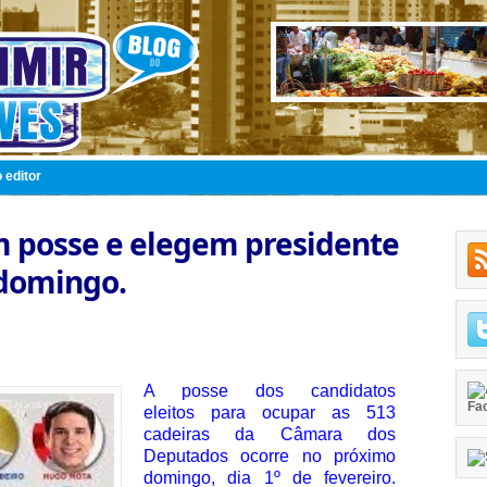
 editor
posse e elegem presidente
domingo.
A posse dos candidatos
Fa
eleitos para ocupar as 513
cadeiras da Câmara dos
Deputados ocorre no próximo
domingo, dia 1º de fevereiro.