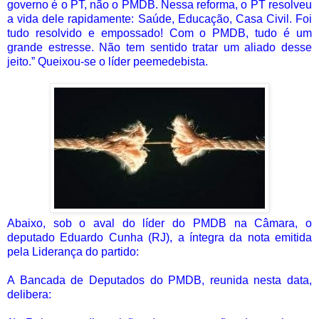
governo é o PT, não o PMDB. Nessa reforma, o PT resolveu
a vida dele rapidamente: Saúde, Educação, Casa Civil. Foi
tudo resolvido e empossado! Com o PMDB, tudo é um
grande estresse. Não tem sentido tratar um aliado desse
jeito.” Queixou-se o líder peemedebista.
Abaixo, sob o aval do líder do PMDB na Câmara, o
deputado Eduardo Cunha (RJ), a íntegra da nota emitida
pela Liderança do partido:
A Bancada de Deputados do PMDB, reunida nesta data,
delibera: