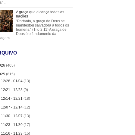
an...
A graça que alcança todas as
nações
"Portanto, a graça de Deus se
manifestou salvadora a todos os
homens." (Tito 2:11) A graça de
Deus é o fundamento da
agem ...
RQUIVO
026
(405)
025
(815)
►
12/28 - 01/04
(13)
►
12/21 - 12/28
(9)
►
12/14 - 12/21
(18)
►
12/07 - 12/14
(12)
►
11/30 - 12/07
(13)
►
11/23 - 11/30
(17)
►
11/16 - 11/23
(15)