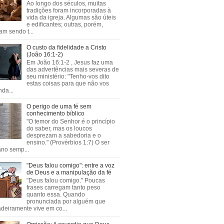
Ao longo dos séculos, muitas
tradições foram incorporadas à
vida da igreja. Algumas são úteis
e edificantes; outras, porém,
m sendo t...
O custo da fidelidade a Cristo
(João 16:1-2)
Em João 16:1-2 , Jesus faz uma
das advertências mais severas de
seu ministério: "Tenho-vos dito
estas coisas para que não vos
da...
O perigo de uma fé sem
conhecimento bíblico
"O temor do Senhor é o princípio
do saber, mas os loucos
desprezam a sabedoria e o
ensino." (Provérbios 1:7) O ser
no semp...
"Deus falou comigo": entre a voz
de Deus e a manipulação da fé
"Deus falou comigo." Poucas
frases carregam tanto peso
quanto essa. Quando
pronunciada por alguém que
deiramente vive em co...