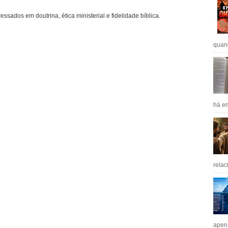
ressados em doutrina, ética ministerial e fidelidade bíblica.
quan
há em
relac
apen