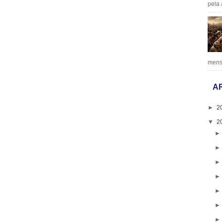
pela 
mens
A
►
2
▼
2