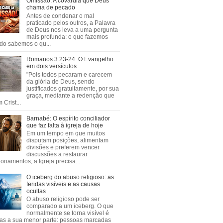
Omissão: A covardia que Deus
chama de pecado
Antes de condenar o mal
praticado pelos outros, a Palavra
de Deus nos leva a uma pergunta
mais profunda: o que fazemos
do sabemos o qu...
Romanos 3:23-24: O Evangelho
em dois versículos
"Pois todos pecaram e carecem
da glória de Deus, sendo
justificados gratuitamente, por sua
graça, mediante a redenção que
 Crist...
Barnabé: O espírito conciliador
que faz falta à igreja de hoje
Em um tempo em que muitos
disputam posições, alimentam
divisões e preferem vencer
discussões a restaurar
ionamentos, a Igreja precisa...
O iceberg do abuso religioso: as
feridas visíveis e as causas
ocultas
O abuso religioso pode ser
comparado a um iceberg. O que
normalmente se torna visível é
as a sua menor parte: pessoas marcadas