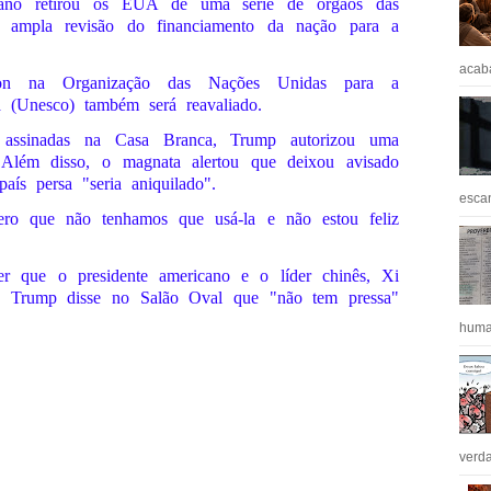
cano retirou os EUA de uma série de órgãos das
ampla revisão do financiamento da nação para a
acaba
on na Organização das Nações Unidas para a
 (Unesco) também será reavaliado.
s assinadas na Casa Branca, Trump autorizou uma
Além disso, o magnata alertou que deixou avisado
aís persa "seria aniquilado".
escan
ro que não tenhamos que usá-la e não estou feliz
er que o presidente americano e o líder chinês, Xi
4), Trump disse no Salão Oval que "não tem pressa"
huma
verda