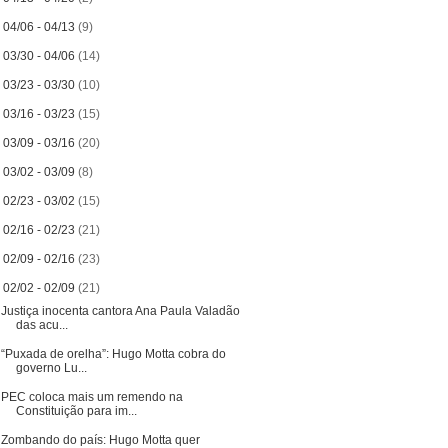
►
04/06 - 04/13
(9)
►
03/30 - 04/06
(14)
►
03/23 - 03/30
(10)
►
03/16 - 03/23
(15)
►
03/09 - 03/16
(20)
►
03/02 - 03/09
(8)
►
02/23 - 03/02
(15)
►
02/16 - 02/23
(21)
►
02/09 - 02/16
(23)
▼
02/02 - 02/09
(21)
Justiça inocenta cantora Ana Paula Valadão
das acu...
“Puxada de orelha”: Hugo Motta cobra do
governo Lu...
PEC coloca mais um remendo na
Constituição para im...
Zombando do país: Hugo Motta quer