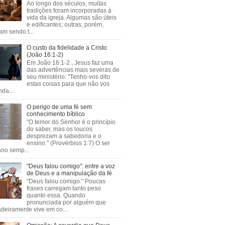
Ao longo dos séculos, muitas
tradições foram incorporadas à
vida da igreja. Algumas são úteis
e edificantes; outras, porém,
m sendo t...
O custo da fidelidade a Cristo
(João 16:1-2)
Em João 16:1-2 , Jesus faz uma
das advertências mais severas de
seu ministério: "Tenho-vos dito
estas coisas para que não vos
da...
O perigo de uma fé sem
conhecimento bíblico
"O temor do Senhor é o princípio
do saber, mas os loucos
desprezam a sabedoria e o
ensino." (Provérbios 1:7) O ser
no semp...
"Deus falou comigo": entre a voz
de Deus e a manipulação da fé
"Deus falou comigo." Poucas
frases carregam tanto peso
quanto essa. Quando
pronunciada por alguém que
deiramente vive em co...