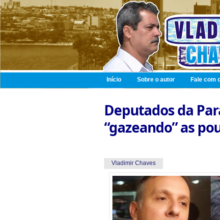
Início
Sobre o autor
Fale com o
Deputados da Para
“gazeando” as pou
Vladimir Chaves