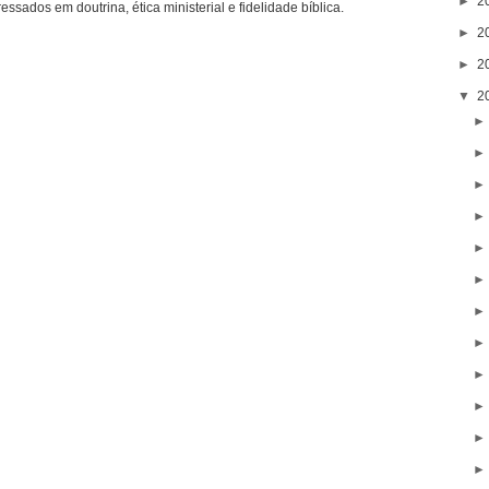
►
2
ressados em doutrina, ética ministerial e fidelidade bíblica.
►
2
►
2
▼
2