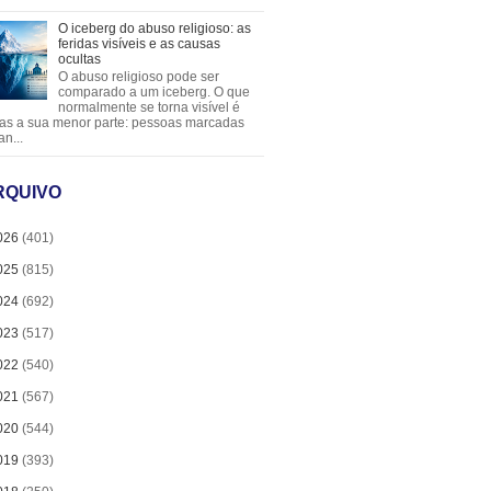
O iceberg do abuso religioso: as
feridas visíveis e as causas
ocultas
O abuso religioso pode ser
comparado a um iceberg. O que
normalmente se torna visível é
as a sua menor parte: pessoas marcadas
an...
RQUIVO
026
(401)
025
(815)
024
(692)
023
(517)
022
(540)
021
(567)
020
(544)
019
(393)