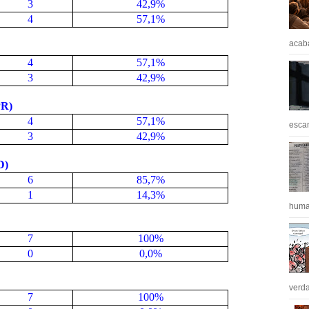
3
42,9%
4
57,1%
acaba
4
57,1%
3
42,9%
R)
4
57,1%
escan
3
42,9%
D)
6
85,7%
1
14,3%
huma
7
100%
0
0,0%
verda
7
100%