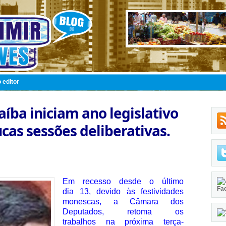
 editor
íba iniciam ano legislativo
cas sessões deliberativas.
Em recesso desde o último
Fa
dia 13, devido às festividades
monescas, a Câmara dos
Deputados, retoma os
trabalhos na próxima terça-