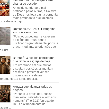
Omissão: A covardia que Deus
chama de pecado
Antes de condenar o mal
praticado pelos outros, a Palavra
de Deus nos leva a uma pergunta
mais profunda: o que fazemos
do sabemos o qu...
Romanos 3:23-24: O Evangelho
em dois versículos
"Pois todos pecaram e carecem
da glória de Deus, sendo
justificados gratuitamente, por sua
graça, mediante a redenção que
 Crist...
Barnabé: O espírito conciliador
que faz falta à igreja de hoje
Em um tempo em que muitos
disputam posições, alimentam
divisões e preferem vencer
discussões a restaurar
ionamentos, a Igreja precisa...
A graça que alcança todas as
nações
"Portanto, a graça de Deus se
manifestou salvadora a todos os
homens." (Tito 2:11) A graça de
Deus é o fundamento da
agem ...