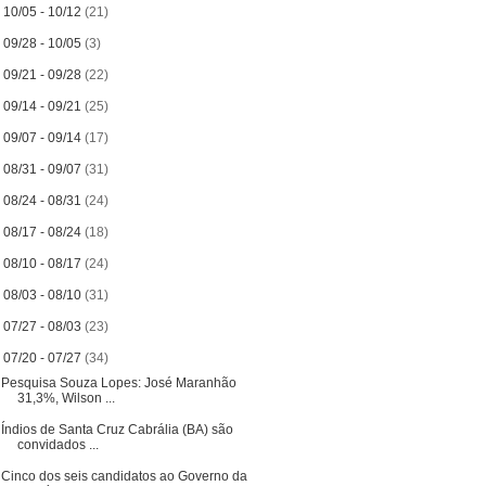
►
10/05 - 10/12
(21)
►
09/28 - 10/05
(3)
►
09/21 - 09/28
(22)
►
09/14 - 09/21
(25)
►
09/07 - 09/14
(17)
►
08/31 - 09/07
(31)
►
08/24 - 08/31
(24)
►
08/17 - 08/24
(18)
►
08/10 - 08/17
(24)
►
08/03 - 08/10
(31)
►
07/27 - 08/03
(23)
▼
07/20 - 07/27
(34)
Pesquisa Souza Lopes: José Maranhão
31,3%, Wilson ...
Índios de Santa Cruz Cabrália (BA) são
convidados ...
Cinco dos seis candidatos ao Governo da