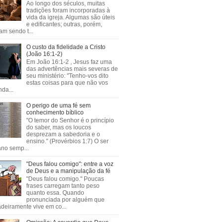
Ao longo dos séculos, muitas
tradições foram incorporadas à
vida da igreja. Algumas são úteis
e edificantes; outras, porém,
m sendo t...
O custo da fidelidade a Cristo
(João 16:1-2)
Em João 16:1-2 , Jesus faz uma
das advertências mais severas de
seu ministério: "Tenho-vos dito
estas coisas para que não vos
da...
O perigo de uma fé sem
conhecimento bíblico
"O temor do Senhor é o princípio
do saber, mas os loucos
desprezam a sabedoria e o
ensino." (Provérbios 1:7) O ser
no semp...
"Deus falou comigo": entre a voz
de Deus e a manipulação da fé
"Deus falou comigo." Poucas
frases carregam tanto peso
quanto essa. Quando
pronunciada por alguém que
deiramente vive em co...