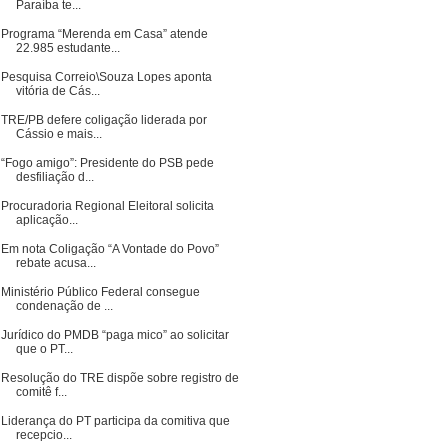
Paraíba te...
Programa “Merenda em Casa” atende
22.985 estudante...
Pesquisa Correio\Souza Lopes aponta
vitória de Cás...
TRE/PB defere coligação liderada por
Cássio e mais...
“Fogo amigo”: Presidente do PSB pede
desfiliação d...
Procuradoria Regional Eleitoral solicita
aplicação...
Em nota Coligação “A Vontade do Povo”
rebate acusa...
Ministério Público Federal consegue
condenação de ...
Jurídico do PMDB “paga mico” ao solicitar
que o PT...
Resolução do TRE dispõe sobre registro de
comitê f...
Liderança do PT participa da comitiva que
recepcio...