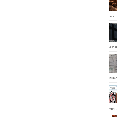
acaba
escan
huma
verda