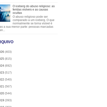
O iceberg do abuso religioso: as
feridas visíveis e as causas
ocultas
O abuso religioso pode ser
comparado a um iceberg. O que
normalmente se torna visível é
as a sua menor parte: pessoas marcadas
an...
RQUIVO
026
(403)
025
(815)
024
(692)
023
(517)
022
(540)
021
(567)
020
(544)
019
(393)