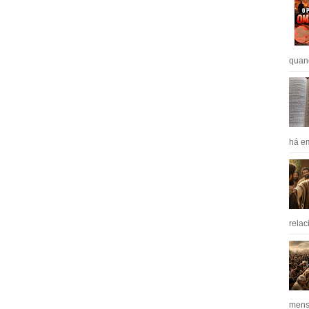
quan
há em
relac
mens