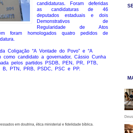
candidaturas. Foram deferidas
S
as candidaturas de 46
deputados estaduais e dois
Demonstrativos de
Regularidade de Atos
bém foram homologados quatro pedidos de
datura.
a Coligação “A Vontade do Povo” e “A
m como candidato a governador, Cássio Cunha
rmada pelos partidos PSDB, PEN, PR, PTB,
 B, PTN, PRB, PSDC, PSC e PP.
MA
Deus:
ressados em doutrina, ética ministerial e fidelidade bíblica.