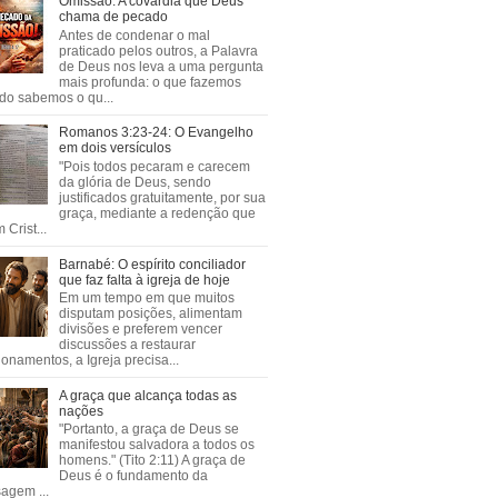
Omissão: A covardia que Deus
chama de pecado
Antes de condenar o mal
praticado pelos outros, a Palavra
de Deus nos leva a uma pergunta
mais profunda: o que fazemos
do sabemos o qu...
Romanos 3:23-24: O Evangelho
em dois versículos
"Pois todos pecaram e carecem
da glória de Deus, sendo
justificados gratuitamente, por sua
graça, mediante a redenção que
 Crist...
Barnabé: O espírito conciliador
que faz falta à igreja de hoje
Em um tempo em que muitos
disputam posições, alimentam
divisões e preferem vencer
discussões a restaurar
ionamentos, a Igreja precisa...
A graça que alcança todas as
nações
"Portanto, a graça de Deus se
manifestou salvadora a todos os
homens." (Tito 2:11) A graça de
Deus é o fundamento da
agem ...