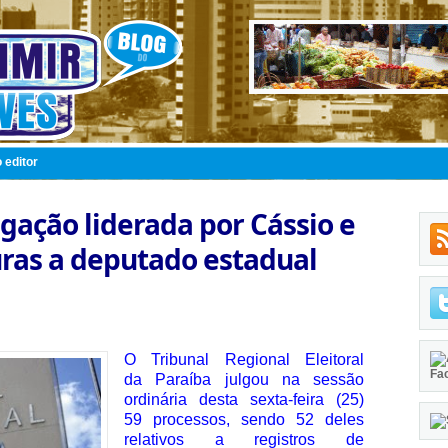
 editor
igação liderada por Cássio e
ras a deputado estadual
O Tribunal Regional Eleitoral
Fa
da Paraíba julgou na sessão
ordinária desta sexta-feira (25)
59 processos, sendo 52 deles
relativos a registros de