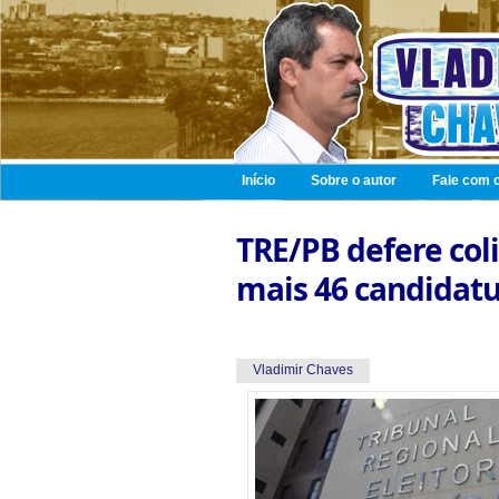
Início
Sobre o autor
Fale com o
TRE/PB defere col
mais 46 candidatu
Vladimir Chaves