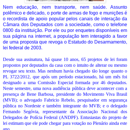
Nem educação, nem transporte, nem saúde. Assunto
polêmico e delicado, o porte de armas de fogo e munições é
o recordista de apoio popular pelos canais de interação da
Câmara dos Deputados com a sociedade, como o telefone
0800 da instituição. Por ele ou por enquetes disponíveis em
sua página na internet, a população tem interagido a favor
de uma proposta que revoga o Estatudo do Desarmamento,
lei federal de 2003.
Desde sua assinatura, há quase 10 anos, 65 projetos de lei foram
propostos por deputados da casa com o intuito de alterar ou mesmo
revogar seu texto. Mas nenhum havia chegado tão longe quanto o
PL 3722/2012, que após um período estacionado, há um mês foi
designado a uma Comissão Especial formada por 46 deputados.
Neste semestre, uma nova audiência pública deve acontecer com a
presença de Bene Barbosa, presidente do Movimento Viva Brasil
(MVB); o advogado Fabricio Rebelo, pesquisador em segurança
pública no Nordeste e também integrante do MVB; e o delegado
Fernando Segóvia, representante da Associação Nacional dos
Delegados de Polícia Federal (ANDPF). Entusiastas do projeto de
lei estimam que ele pode chegar para votação no Plenário ainda este
ano.