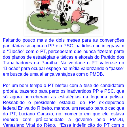
Faltando pouco mais de dois meses para as convenções
partidárias só agora o PP e o PSC, partidos que integravam
o “Blocão” com o PT, perceberam que nunca fizeram parte
dos planos de estratégias e táticas eleitorais do Partido dos
Trabalhadores da Paraíba. Na verdade o PT valeu-se do
“Blocão” para ocupar espaço na mídia valorizando o “passe”
em busca de uma aliança vantajosa com o PMDB.
Por um bom tempo o PT blefou com a tese de candidatura
própria, trazendo para perto os inadvertidos PP e PSC, que
só agora perceberam as estratégias da legenda petista.
Ressabido o presidente estadual do PP, ex-deputado
federal Enivaldo Ribeiro, mandou um recado para o cacique
do PT, Luciano Cartaxo, no momento em que ele estava
reunido com pré-candidato a governo pelo PMDB,
Veneziano Vital do Rêgo.
“Essa indefinição do PT com o