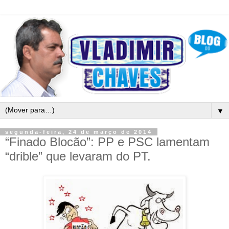
▼
segunda-feira, 24 de março de 2014
“Finado Blocão”: PP e PSC lamentam
“drible” que levaram do PT.