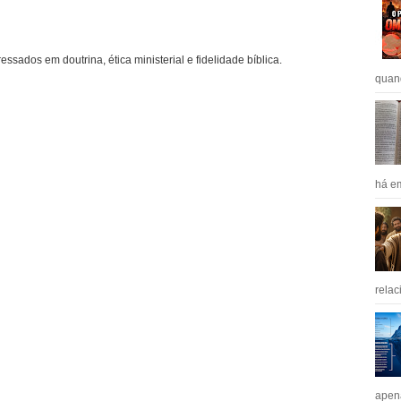
ressados em doutrina, ética ministerial e fidelidade bíblica.
quan
há em
relac
apen