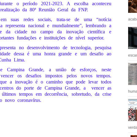
 durante o período 2021-2023. A escolha aconteceu
a realização da 80ª Reunião Geral da FNP.
em suas redes sociais, trata-se de uma “notícia
acaba
a representa nacional e mundialmente”, lembrando a
ue da cidade no campo da inovação científica e
tantes fundações e instituições de nível superior.
esenta no desenvolvimento de tecnologia, pesquisa
nidade dessa é uma honra grande e um desafio ao
escan
Cunha Lima.
e Campina Grande, a união de esforços, neste
vencer os desafios impostos pelos novos tempos.
 que a inovação é o caminho que pode levar todos
, centros do porte de Campina Grande, a
vencer as
huma
 últimos tempos em decorrência, sobretudo, da crise
do novo coronavírus.
verda