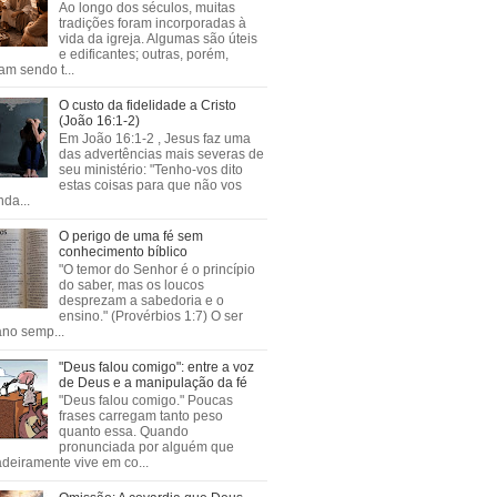
Ao longo dos séculos, muitas
tradições foram incorporadas à
vida da igreja. Algumas são úteis
e edificantes; outras, porém,
m sendo t...
O custo da fidelidade a Cristo
(João 16:1-2)
Em João 16:1-2 , Jesus faz uma
das advertências mais severas de
seu ministério: "Tenho-vos dito
estas coisas para que não vos
da...
O perigo de uma fé sem
conhecimento bíblico
"O temor do Senhor é o princípio
do saber, mas os loucos
desprezam a sabedoria e o
ensino." (Provérbios 1:7) O ser
no semp...
"Deus falou comigo": entre a voz
de Deus e a manipulação da fé
"Deus falou comigo." Poucas
frases carregam tanto peso
quanto essa. Quando
pronunciada por alguém que
deiramente vive em co...