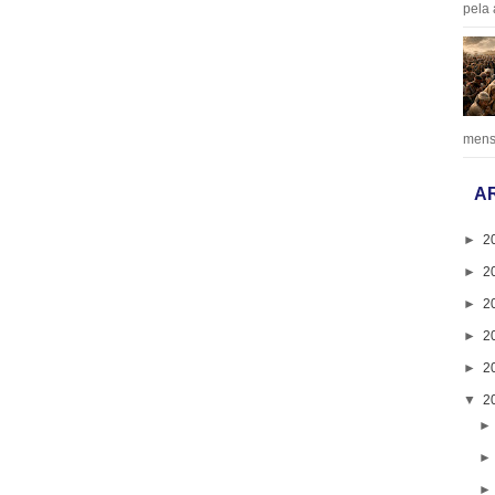
pela 
mens
A
►
2
►
2
►
2
►
2
►
2
▼
2