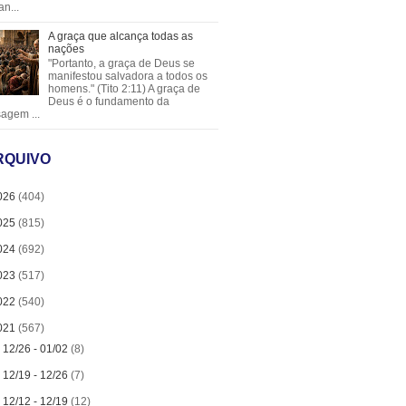
an...
A graça que alcança todas as
nações
"Portanto, a graça de Deus se
manifestou salvadora a todos os
homens." (Tito 2:11) A graça de
Deus é o fundamento da
agem ...
RQUIVO
026
(404)
025
(815)
024
(692)
023
(517)
022
(540)
021
(567)
►
12/26 - 01/02
(8)
►
12/19 - 12/26
(7)
►
12/12 - 12/19
(12)