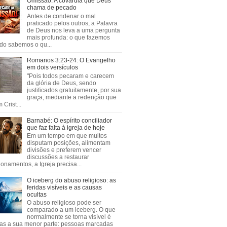
Omissão: A covardia que Deus
chama de pecado
Antes de condenar o mal
praticado pelos outros, a Palavra
de Deus nos leva a uma pergunta
mais profunda: o que fazemos
do sabemos o qu...
Romanos 3:23-24: O Evangelho
em dois versículos
"Pois todos pecaram e carecem
da glória de Deus, sendo
justificados gratuitamente, por sua
graça, mediante a redenção que
 Crist...
Barnabé: O espírito conciliador
que faz falta à igreja de hoje
Em um tempo em que muitos
disputam posições, alimentam
divisões e preferem vencer
discussões a restaurar
ionamentos, a Igreja precisa...
O iceberg do abuso religioso: as
feridas visíveis e as causas
ocultas
O abuso religioso pode ser
comparado a um iceberg. O que
normalmente se torna visível é
as a sua menor parte: pessoas marcadas