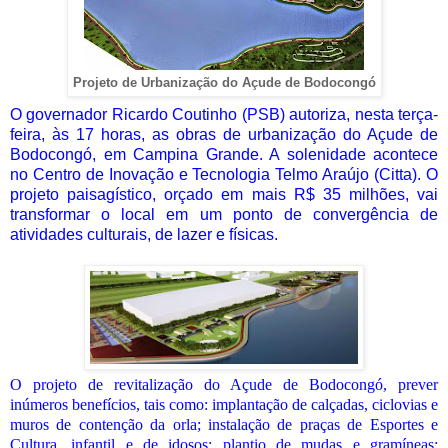
Projeto de Urbanização do Açude de Bodocongó
O governador
Ricardo Coutinho (PSB)
autoriza, nesta ter
ç
a-
feira,
à
s 17 horas, as obras de urbanização do Açude de
Bodocongó, em Campina Grande. A solenidade acontece
no Centro de Inovação e Tecnologia Telmo Araújo (Citta). O
projeto paisagístico, orçado em mais R$ 35 milhões, vai
transformar o local em um ponto de convergência de
atividades culturais, de lazer e físicas.
O projeto de revitalização do Açude de Bodocongó, prever
inúmeros benefícios, tais como: implantação de calçadas, ciclovias e
muros de contenção da orla; instalação de praças de Esportes e
Cultura, infantil e de idosos; plantio de mudas e gramíneas;