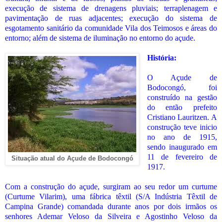
execução de sistema de drenagens pluviais; terraplenagem e
pavimentação de ruas adjacentes; execução do sistema de
esgotamento sanitário da comunidade Vila dos Teimosos e áreas do
entorno; além de sistema de iluminação no entorno do açude.
História:
O Açude de
Bodocongó, foi
construído na gestão
do então prefeito
Cristiano Lauritzen. A
construção teve inicio
no ano de 1915,
sendo inaugurado em
11 de fevereiro de
Situação atual do Açude de Bodocongó
1917.
Com a construção do açude, surgiram ao seu redor um curtume
(Curtume Vilarim), uma fábrica têxtil (S/A Indústria Têxtil de
Campina Grande) comandada durante anos por dois irmãos os
senhores Ademar Veloso da Silveira e Agostinho Veloso da