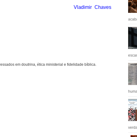
Vladimir Chaves
acaba
escan
ressados em doutrina, ética ministerial e fidelidade bíblica.
huma
verda