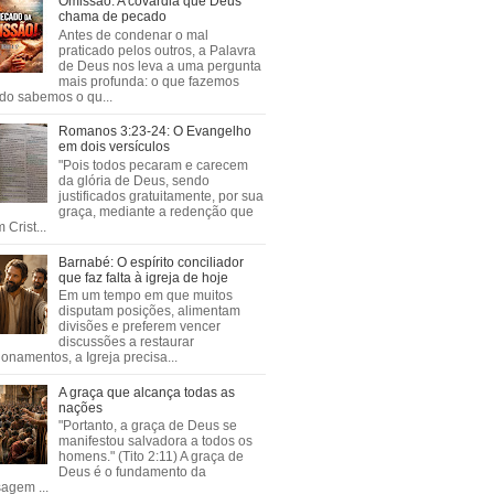
Omissão: A covardia que Deus
chama de pecado
Antes de condenar o mal
praticado pelos outros, a Palavra
de Deus nos leva a uma pergunta
mais profunda: o que fazemos
do sabemos o qu...
Romanos 3:23-24: O Evangelho
em dois versículos
"Pois todos pecaram e carecem
da glória de Deus, sendo
justificados gratuitamente, por sua
graça, mediante a redenção que
 Crist...
Barnabé: O espírito conciliador
que faz falta à igreja de hoje
Em um tempo em que muitos
disputam posições, alimentam
divisões e preferem vencer
discussões a restaurar
ionamentos, a Igreja precisa...
A graça que alcança todas as
nações
"Portanto, a graça de Deus se
manifestou salvadora a todos os
homens." (Tito 2:11) A graça de
Deus é o fundamento da
agem ...