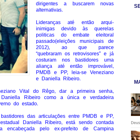
dirigentes a buscarem novas
S
alternativas.
Lideranças até então arqui-
inimigas devido às querelas
politicas do embate eleitoral
passado(eleições municipais de
2012), ao que parece
“quebraram os retrovisores” e já
costuram nos bastidores uma
aliança até então improvável,
PMDB e PP, leia-se Veneziano
e Daniella Ribeiro.
MA
eziano Vital do Rêgo, dar a primeira senha,
aniella Ribeiro como a única e verdadeira
verno do estado.
astidores das articulações entre PMDB e PP,
stadual Daniella Ribeiro, está sendo contada
Deus:
 encabeçada pelo ex-prefeito de Campina