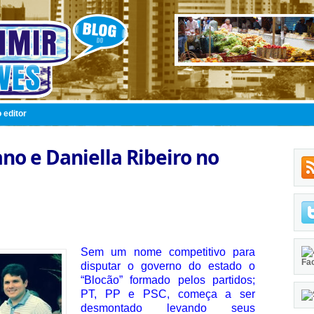
 editor
o e Daniella Ribeiro no
Sem um nome competitivo para
Fa
disputar o governo do estado o
“Blocão” formado pelos partidos;
PT, PP e PSC, começa a ser
desmontado levando seus