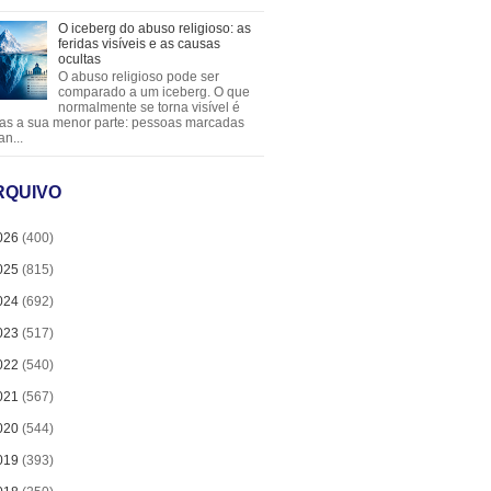
O iceberg do abuso religioso: as
feridas visíveis e as causas
ocultas
O abuso religioso pode ser
comparado a um iceberg. O que
normalmente se torna visível é
as a sua menor parte: pessoas marcadas
an...
RQUIVO
026
(400)
025
(815)
024
(692)
023
(517)
022
(540)
021
(567)
020
(544)
019
(393)