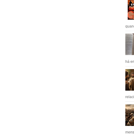
quan
há em
relac
mens