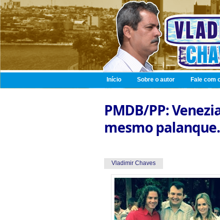
Início
Sobre o autor
Fale com o
PMDB/PP: Venezian
mesmo palanque.
Vladimir Chaves