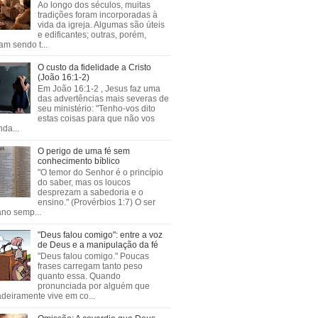
Ao longo dos séculos, muitas
tradições foram incorporadas à
vida da igreja. Algumas são úteis
e edificantes; outras, porém,
m sendo t...
O custo da fidelidade a Cristo
(João 16:1-2)
Em João 16:1-2 , Jesus faz uma
das advertências mais severas de
seu ministério: "Tenho-vos dito
estas coisas para que não vos
da...
O perigo de uma fé sem
conhecimento bíblico
"O temor do Senhor é o princípio
do saber, mas os loucos
desprezam a sabedoria e o
ensino." (Provérbios 1:7) O ser
no semp...
"Deus falou comigo": entre a voz
de Deus e a manipulação da fé
"Deus falou comigo." Poucas
frases carregam tanto peso
quanto essa. Quando
pronunciada por alguém que
deiramente vive em co...