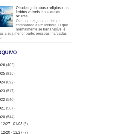
O iceberg do abuso religioso: as
feridas visíveis e as causas
ocultas
O abuso religioso pode ser
comparado a um iceberg. O que
normalmente se torna visível é
as a sua menor parte: pessoas marcadas
an...
RQUIVO
026
(402)
025
(815)
024
(692)
023
(517)
022
(540)
021
(567)
020
(544)
►
12/27 - 01/03
(6)
►
12/20 - 12/27
(7)