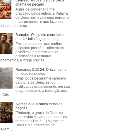
Omissão: A covardia que Deus
chama de pecado
Antes de condenar o mal
praticado pelos outros, a Palavra
de Deus nos leva a uma pergunta
mais profunda: o que fazemos
do sabemos o qu...
Barnabé: O espírito conciliador
que faz falta à igreja de hoje
Em um tempo em que muitos
disputam posições, alimentam
divisões e preferem vencer
discussões a restaurar
ionamentos, a Igreja precisa...
Romanos 3:23-24: O Evangelho
em dois versículos
"Pois todos pecaram e carecem
da glória de Deus, sendo
justificados gratuitamente, por sua
graça, mediante a redenção que
 Crist...
A graça que alcança todas as
nações
"Portanto, a graça de Deus se
manifestou salvadora a todos os
homens." (Tito 2:11) A graça de
Deus é o fundamento da
agem ...