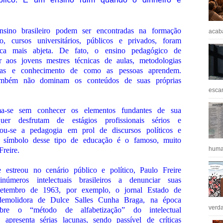
nsino brasileiro podem ser encontradas na formação
acaba
, cursos universitários, públicos e privados, foram
tica mais abjeta. De fato, o ensino pedagógico de
ar aos jovens mestres técnicas de aulas, metodologias
ficas e conhecimento de como as pessoas aprendem.
ambém não dominam os conteúdos de suas próprias
escan
a-se sem conhecer os elementos fundantes de sua
uer desfrutam de estágios profissionais sérios e
nou-se a pedagogia em prol de discursos políticos e
r símbolo desse tipo de educação é o famoso, muito
huma
reire.
streou no cenário público e político, Paulo Freire
úmeros intelectuais brasileiros a denunciar suas
 setembro de 1963, por exemplo, o jornal Estado de
demolidora de Dulce Salles Cunha Braga, na época
verda
re o “método de alfabetização” do intelectual
apresenta sérias lacunas, sendo passível de críticas