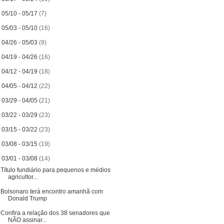
►
05/10 - 05/17
(7)
►
05/03 - 05/10
(16)
►
04/26 - 05/03
(9)
►
04/19 - 04/26
(16)
►
04/12 - 04/19
(18)
►
04/05 - 04/12
(22)
►
03/29 - 04/05
(21)
►
03/22 - 03/29
(23)
►
03/15 - 03/22
(23)
►
03/08 - 03/15
(19)
▼
03/01 - 03/08
(14)
Título fundiário para pequenos e médios
agricultor...
Bolsonaro terá encontro amanhã com
Donald Trump
Confira a relação dos 38 senadores que
NÃO assinar...