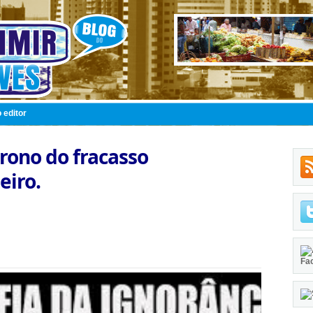
 editor
trono do fracasso
eiro.
Fa