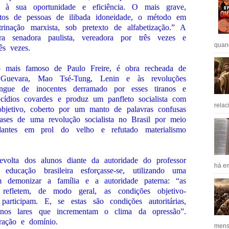
 à sua oportunidade e eficiência. O mais grave,
os de pessoas de ilibada idoneidade, o método em
inação marxista, sob pretexto de alfabetização.” A
ra senadora paulista, vereadora por três vezes e
quan
ês vezes.
o mais famoso de Paulo Freire, é obra recheada de
 Guevara, Mao Tsé-Tung, Lenin e às revoluções
angue de inocentes derramado por esses tiranos e
ocídios covardes e produz um panfleto socialista com
relac
bjetivo, coberto por um manto de palavras confusas
bases de uma revolução socialista no Brasil por meio
dantes em prol do velho e refutado materialismo
volta dos alunos diante da autoridade do professor
há em
ucação brasileira esforçasse-se, utilizando uma
m demonizar a família e a autoridade paterna: “as
s, refletem, de modo geral, as condições objetivo-
participam. E, se estas são condições autoritárias,
m nos lares que incrementam o clima da opressão”.
ração e domínio.
mens