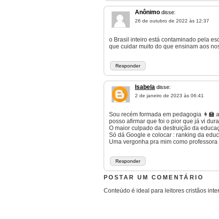
Anônimo
disse:
26 de outubro de 2022 às 12:37
o Brasil inteiro está contaminado pela e
que cuidar muito do que ensinam aos nos
Responder
Isabela
disse:
2 de janeiro de 2023 às 06:41
Sou recém formada em pedagogia 👩‍🏫 a
posso afirmar que foi o pior que já vi dur
O maior culpado da destruição da educaç
Só dá Google e colocar : ranking da educa
Uma vergonha pra mim como professora 
Responder
POSTAR UM COMENTÁRIO
Conteúdo é ideal para leitores cristãos inte