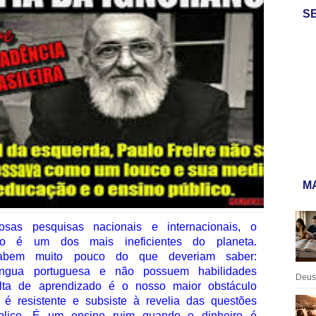
S
MA
osas pesquisas nacionais e internacionais, o
iro é um dos mais ineficientes do planeta.
sabem muito pouco do que deveriam saber:
íngua portuguesa e não possuem habilidades
Deus:
lta de aprendizado é o nosso maior obstáculo
 é resistente e subsiste à revelia das questões
úblico. É um ensino ruim quando o dinheiro é