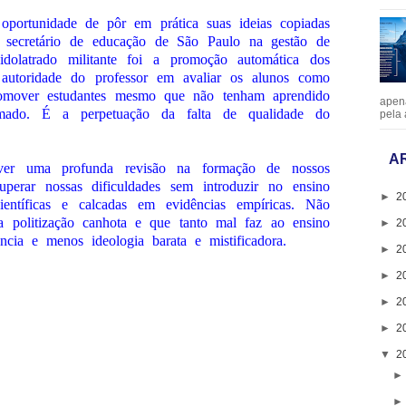
portunidade de pôr em prática suas ideias copiadas
oi secretário de educação de São Paulo na gestão de
dolatrado militante foi a promoção automática dos
a autoridade do professor em avaliar os alunos como
promover estudantes mesmo que não tenham aprendido
apen
mado. É a perpetuação da falta de qualidade do
pela 
A
over uma profunda revisão na formação de nossos
uperar nossas dificuldades sem introduzir no ensino
►
2
ientíficas e calcadas em evidências empíricas. Não
 politização canhota e que tanto mal faz ao ensino
►
2
ncia e menos ideologia barata e mistificadora.
►
2
►
2
►
2
►
2
▼
2