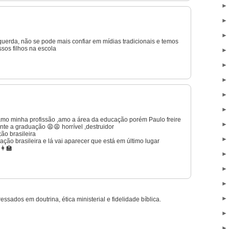
squerda, não se pode mais confiar em mídias tradicionais e temos
sos filhos na escola
mo minha profissão ,amo a área da educação porém Paulo freire
ante a graduação 😩😩 horrível ,destruidor
ão brasileira
ção brasileira e lá vai aparecer que está em último lugar
👩‍🏫
ressados em doutrina, ética ministerial e fidelidade bíblica.