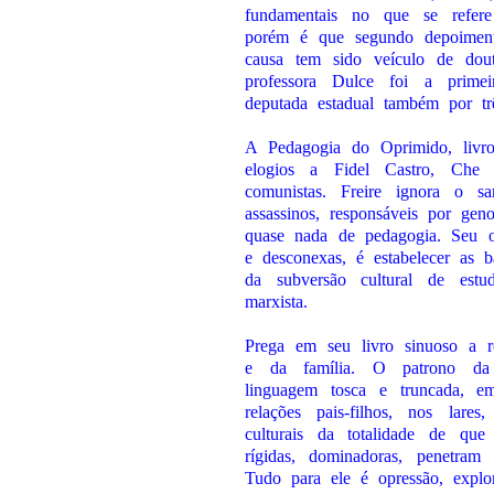
fundamentais no que se refere
porém é que segundo depoiment
causa tem sido veículo de doutr
professora Dulce foi a primei
deputada estadual também por tr
A Pedagogia do Oprimido, livr
elogios a Fidel Castro, Che
comunistas. Freire ignora o s
assassinos, responsáveis por gen
quase nada de pedagogia. Seu o
e desconexas, é estabelecer as 
da subversão cultural de estu
marxista.
Prega em seu livro sinuoso a re
e da família. O patrono da ed
linguagem tosca e truncada, e
relações pais-filhos, nos lare
culturais da totalidade de que 
rígidas, dominadoras, penetra
Tudo para ele é opressão, explo