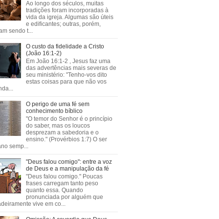
Ao longo dos séculos, muitas
tradições foram incorporadas à
vida da igreja. Algumas são úteis
e edificantes; outras, porém,
m sendo t...
O custo da fidelidade a Cristo
(João 16:1-2)
Em João 16:1-2 , Jesus faz uma
das advertências mais severas de
seu ministério: "Tenho-vos dito
estas coisas para que não vos
da...
O perigo de uma fé sem
conhecimento bíblico
"O temor do Senhor é o princípio
do saber, mas os loucos
desprezam a sabedoria e o
ensino." (Provérbios 1:7) O ser
no semp...
"Deus falou comigo": entre a voz
de Deus e a manipulação da fé
"Deus falou comigo." Poucas
frases carregam tanto peso
quanto essa. Quando
pronunciada por alguém que
deiramente vive em co...