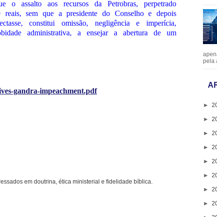
ue o assalto aos recursos da Petrobras, perpetrado
e reais, sem que a presidente do Conselho e depois
tasse, constitui omissão, negligência e imperícia,
bidade administrativa, a ensejar a abertura de um
apen
pela 
A
r-ives-gandra-impeachment.pdf
►
2
►
2
►
2
►
2
►
2
►
2
ressados em doutrina, ética ministerial e fidelidade bíblica.
►
2
►
2