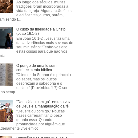
Ao longo dos séculos, muitas
tradições foram incorporadas à
vida da igreja. Algumas são úteis
e edificantes; outras, porém,
m sendo t...
O custo da fidelidade a Cristo
(João 16:1-2)
Em João 16:1-2 , Jesus faz uma
das advertências mais severas de
seu ministério: "Tenho-vos dito
estas coisas para que não vos
da...
O perigo de uma fé sem
conhecimento bíblico
"O temor do Senhor é o princípio
do saber, mas os loucos
desprezam a sabedoria e o
ensino." (Provérbios 1:7) O ser
no semp...
"Deus falou comigo": entre a voz
de Deus e a manipulação da fé
"Deus falou comigo." Poucas
frases carregam tanto peso
quanto essa. Quando
pronunciada por alguém que
deiramente vive em co...