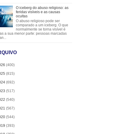
O iceberg do abuso religioso: as
feridas visíveis e as causas
ocultas
O abuso religioso pode ser
comparado a um iceberg. O que
normalmente se torna visível é
as a sua menor parte: pessoas marcadas
an...
RQUIVO
026
(400)
025
(815)
024
(692)
023
(517)
022
(540)
021
(567)
020
(544)
019
(393)