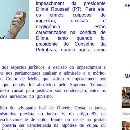
impeachment da presidente
S
Dilma Rousseff (PT). Para ele,
os crimes culposos de
imperícia, omissão e
negligência estão
caracterizados na conduta de
Dilma, tanto quando foi
presidente do Conselho da
Petrobras, quanto agora como
r dos aspectos jurídicos, a decisão do impeachment é
te aos parlamentares analisar a admissão e o mérito.
MA
o Collor de Mello, que sofreu o impeachment por
s que depois foi absolvido pelo Supremo Tribunal
nexo causal para justificar sua condenação, entre os
ícios auferidos no governo.
ido do advogado José de Oliveira Costa, o jurista
nistrativa prevista no inciso V, do artigo 85, da
Deus:
a exclusivamente de dolo, fraude ou má-fé na gestão
poderia ser caracterizada na hipótese de culpa, ou