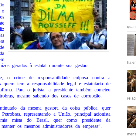
ão
 o
os
te
quan
iz
as
ra
de
da
em
há em
juízos gerados à estatal durante sua gestão.
e, o crime de responsabilidade culposa contra a
is quem tem a responsabilidade legal e estatutária de
 afirma. Para o jurista, a presidente também cometeu
trobras, mesmo sabendo dos casos de corrupção.
relac
tinuado da mesma gestora da coisa pública, quer
etrobras, representando a União, principal acionista
mia mista do Brasil, quer como presidente da
e manter os mesmos administradores da empresa”.
mens