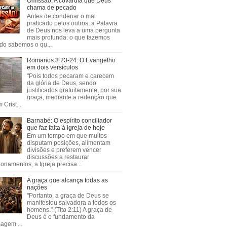
Omissão: A covardia que Deus
chama de pecado
Antes de condenar o mal
praticado pelos outros, a Palavra
de Deus nos leva a uma pergunta
mais profunda: o que fazemos
do sabemos o qu...
Romanos 3:23-24: O Evangelho
em dois versículos
"Pois todos pecaram e carecem
da glória de Deus, sendo
justificados gratuitamente, por sua
graça, mediante a redenção que
 Crist...
Barnabé: O espírito conciliador
que faz falta à igreja de hoje
Em um tempo em que muitos
disputam posições, alimentam
divisões e preferem vencer
discussões a restaurar
ionamentos, a Igreja precisa...
A graça que alcança todas as
nações
"Portanto, a graça de Deus se
manifestou salvadora a todos os
homens." (Tito 2:11) A graça de
Deus é o fundamento da
agem ...