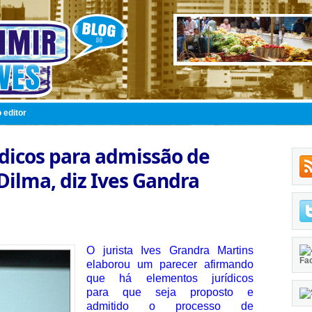
 editor
dicos para admissão de
ilma, diz Ives Gandra
O jurista Ives Grandra Martins
Fa
elaborou um parecer afirmando
que há elementos jurídicos
para que seja proposto e
admitido o processo de