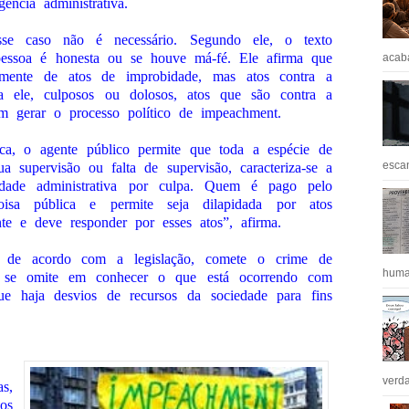
gência administrativa.
se caso não é necessário. Segundo ele, o texto
 pessoa é honesta ou se houve má-fé. Ele afirma que
acaba
iamente de atos de improbidade, mas atos contra a
ra ele, culposos ou dolosos, atos que são contra a
m gerar o processo político de impeachment.
ca, o agente público permite que toda a espécie de
escan
ua supervisão ou falta de supervisão, caracteriza-se a
idade administrativa por culpa. Quem é pago pelo
isa pública e permite seja dilapidada por atos
nte e deve responder por esses atos”, afirma.
, de acordo com a legislação, comete o crime de
huma
 se omite em conhecer o que está ocorrendo com
ue haja desvios de recursos da sociedade para fins
verda
s,
os