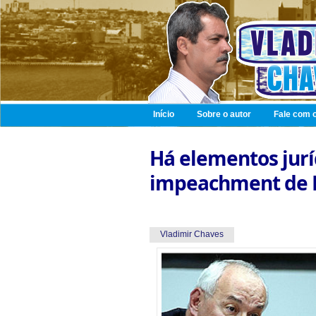
Início
Sobre o autor
Fale com o
Há elementos jurí
impeachment de D
Vladimir Chaves