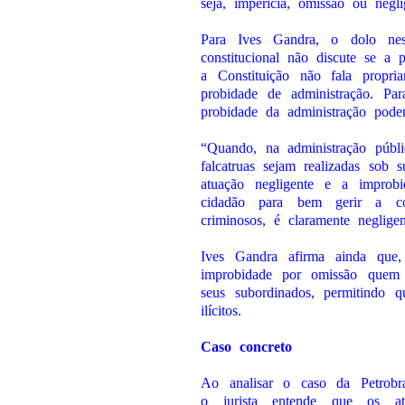
seja, imperícia, omissão ou negli
Para Ives Gandra, o dolo nes
constitucional não discute se a
a Constituição não fala propr
probidade de administração. Pa
probidade da administração pode
“Quando, na administração públi
falcatruas sejam realizadas sob s
atuação negligente e a improb
cidadão para bem gerir a co
criminosos, é claramente neglige
Ives Gandra afirma ainda que
improbidade por omissão quem
seus subordinados, permitindo q
ilícitos.
Caso concreto
Ao analisar o caso da Petrobra
o jurista entende que os at